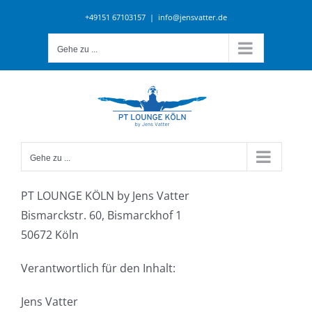
Zum
+49151 67103157
|
info@jensvatter.de
Inhalt
springen
Gehe zu ...
Gehe zu ...
PT LOUNGE KÖLN by Jens Vatter
Bismarckstr. 60, Bismarckhof 1
50672 Köln
Verantwortlich für den Inhalt:
Jens Vatter