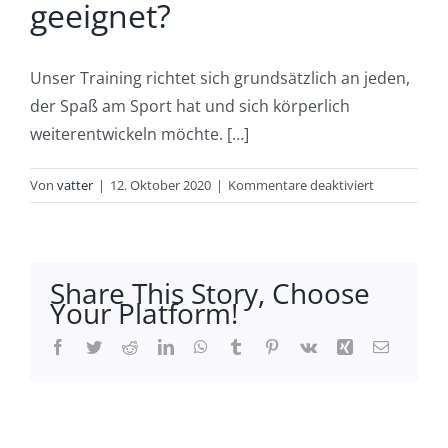
geeignet?
Unser Training richtet sich grundsätzlich an jeden,
der Spaß am Sport hat und sich körperlich
weiterentwickeln möchte. […]
für
Von
vatter
|
12. Oktober 2020
|
Kommentare deaktiviert
Für
wen
ist
euer
Share This Story, Choose
Personal
Your Platform!
und
EMS
Facebook
Twitter
Reddit
LinkedIn
WhatsApp
Tumblr
Pinterest
Vk
Xing
E-
Mail
Training
geeignet?