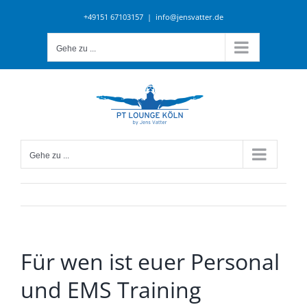
Zum
+49151 67103157
|
info@jensvatter.de
Inhalt
springen
Gehe zu ...
Gehe zu ...
Für wen ist euer Personal
und EMS Training